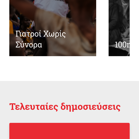
Γιατροί Χωρίς
Σύνορα
100me
Τελευταίες δημοσιεύσεις