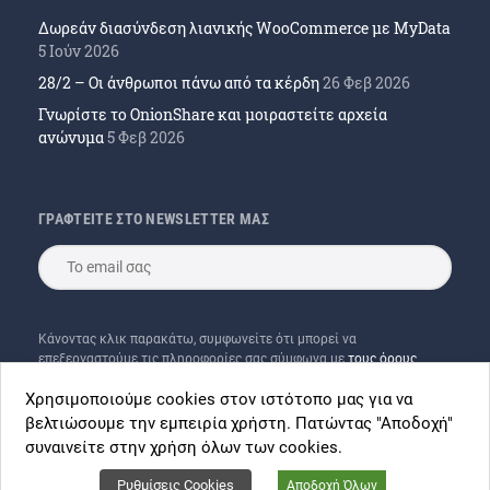
Δωρεάν διασύνδεση λιανικής WooCommerce με MyData
5 Ιούν 2026
28/2 – Οι άνθρωποι πάνω από τα κέρδη
26 Φεβ 2026
Γνωρίστε το OnionShare και μοιραστείτε αρχεία
ανώνυμα
5 Φεβ 2026
ΓΡΑΦΤΕΙΤΕ ΣΤΟ NEWSLETTER ΜΑΣ
Κάνοντας κλικ παρακάτω, συμφωνείτε ότι μπορεί να
επεξεργαστούμε τις πληροφορίες σας σύμφωνα με
τους όρους
χρήσης
μας και του
Mailchimp
Χρησιμοποιούμε cookies στον ιστότοπο μας για να
βελτιώσουμε την εμπειρία χρήστη. Πατώντας "Αποδοχή"
συναινείτε στην χρήση όλων των cookies.
Ρυθμίσεις Cookies
Αποδοχή Όλων