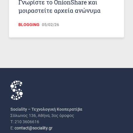
Γνωρίστε το OnionShare και
μοιραστείτε αρχεία ανώνυμα
BLOGGING
05/02/26
Sociality – Τεχνολογική Κοοπερατίβα
Σόλωνος 136, Αθήνα, 3ος όροφος
Τ: 210 3606616
Ε:
contact@sociality.gr