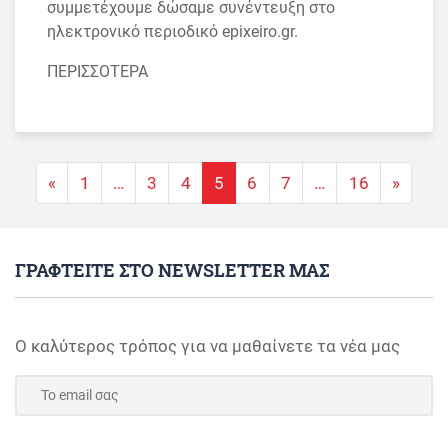
συμμετέχουμε δώσαμε συνέντευξη στο
ηλεκτρονικό περιοδικό epixeiro.gr.
ΠΕΡΙΣΣΟΤΕΡΑ
Πλοήγηση άρθρων
«
1
…
3
4
5
6
7
…
16
»
ΓΡΑΦΤΕΙΤΕ ΣΤΟ NEWSLETTER ΜΑΣ
Ο καλύτερος τρόπος για να μαθαίνετε τα νέα μας