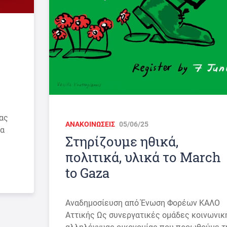
μας
ΑΝΑΚΟΙΝΩΣΕΙΣ
05/06/25
ία
Στηρίζουμε ηθικά,
πολιτικά, υλικά το March
to Gaza
Αναδημοσίευση από Ένωση Φορέων ΚΑΛΟ
Αττικής Ως συνεργατικές ομάδες κοινωνικ