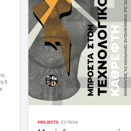
εις
τη 5
ο
PROJECTS
21/10/24