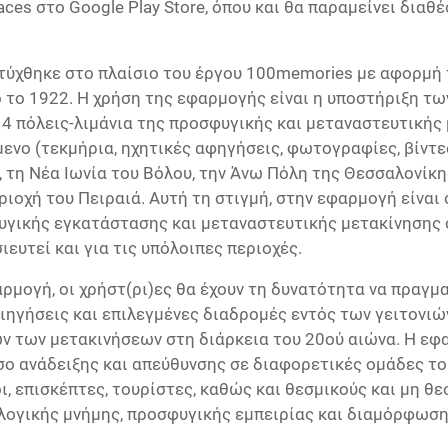
es στο Google Play Store, όπου και θα παραμείνει διαθέ
τύχθηκε στο πλαίσιο του έργου 100memories με αφορμή
 το 1922. Η χρήση της εφαρμογής είναι η υποστήριξη τ
 4 πόλεις-λιμάνια της προσφυγικής και μεταναστευτικής
μενο (τεκμήρια, ηχητικές αφηγήσεις, φωτογραφίες, βίντε
 τη Νέα Ιωνία του Βόλου, την Άνω Πόλη της Θεσσαλονίκη
ιοχή του Πειραιά. Αυτή τη στιγμή, στην εφαρμογή είναι 
γικής εγκατάστασης και μεταναστευτικής μετακίνησης σ
ευτεί και για τις υπόλοιπες περιοχές.
ρμογή, οι χρήστ(ρι)ες θα έχουν τη δυνατότητα να πραγ
ιηγήσεις και επιλεγμένες διαδρομές εντός των γειτονιών
ν των μετακινήσεων στη διάρκεια του 20ού αιώνα. Η εφ
σο ανάδειξης και απεύθυνσης σε διαφορετικές ομάδες τ
ι, επισκέπτες, τουρίστες, καθώς και θεσμικούς και μη θ
λογικής μνήμης, προσφυγικής εμπειρίας και διαμόρφωση