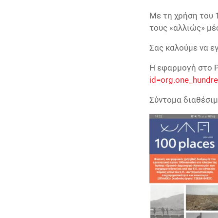
Με τη χρήση του 1
τους «αλλιώς» μέ
Σας καλούμε να ε
Η εφαρμογή στο P
id=org.one_hundr
Σύντομα διαθέσιμη