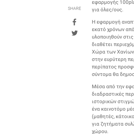
εφαρμογής 100plac
SHARE
για όλες/ους.
Η εφαρμογή αναπ
εκατό χρόνων από
υλοποιηθούν στις
διαθέτει περιεχό
Χώρα των Χανίων,
στην ευρύτερη περ
περίπατος προσφυ
σύντομα θα δημοσι
Μέσα από την εφα
διαδραστικές περ
ιστορικών στιγμώ
ένα καινοτόμο μέ
(μαθητές, κάτοικο
για ζητήματα συλ
χώρου.