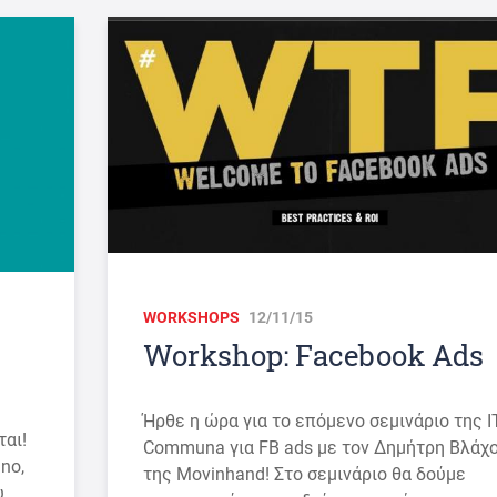
WORKSHOPS
12/11/15
Workshop: Facebook Ads
Ήρθε η ώρα για το επόμενο σεμινάριο της I
ται!
Communa για FB ads με τον Δημήτρη Βλάχ
no,
της Movinhand! Στο σεμινάριο θα δούμε
υ