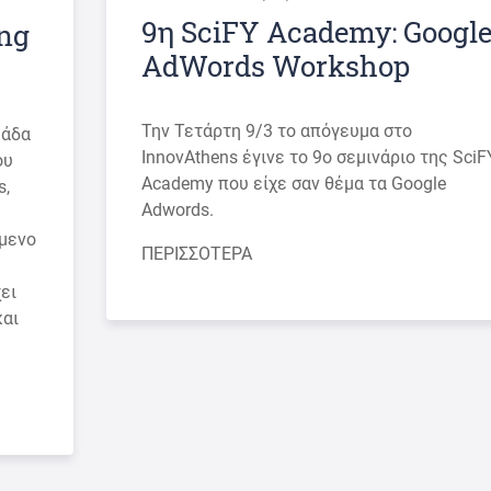
9η SciFY Academy: Googl
ing
AdWords Workshop
Την Τετάρτη 9/3 το απόγευμα στο
μάδα
InnovAthens έγινε το 9ο σεμινάριο της SciF
ου
Academy που είχε σαν θέμα τα Google
s,
Adwords.
όμενο
ΠΕΡΙΣΣΟΤΕΡΑ
ει
και