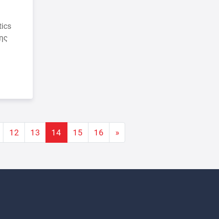
tics
της
12
13
14
15
16
»