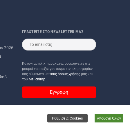
ΓΡΑΦΤΕΙΤΕ ΣΤΟ NEWSLETTER ΜΑΣ
ύν 2026
α
Κάνοντας κλικ παρακάτω, συμφωνείτε ότι
μπορεί να επεξεργαστούμε τις πληροφορίες
σας σύμφωνα με
τους όρους χρήσης
μας και
 Φεβ
του
Mailchimp
Ρυθμίσεις Cookies
Αποδοχή Όλων