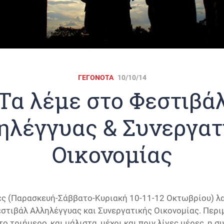
ΓΕΓΟΝΟΤΑ
10/10/14
Τα λέμε στο Φεστιβά
ηλέγγυας & Συνεργατ
Οικονομίας
ες (Παρασκευή-Σάββατο-Κυριακή 10-11-12 Οκτωβρίου) λ
εστιβάλ Αλληλέγγυας και Συνεργατικής Οικονομίας. Περι
ο τριήμερο, και μάλιστα, μέχρι και πριν λίγες μέρες, η 