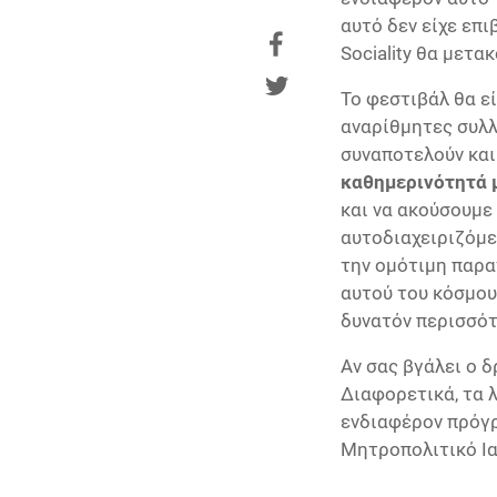
αυτό δεν είχε επι
Sociality θα μετα
Το φεστιβάλ θα εί
αναρίθμητες συλλ
συναποτελούν κα
καθημερινότητά 
και να ακούσουμε 
αυτοδιαχειριζόμε
την ομότιμη παραγ
αυτού του κόσμου
δυνατόν περισσότ
Αν σας βγάλει ο 
Διαφορετικά, τα 
ενδιαφέρον πρόγρ
Μητροπολιτικό Ια