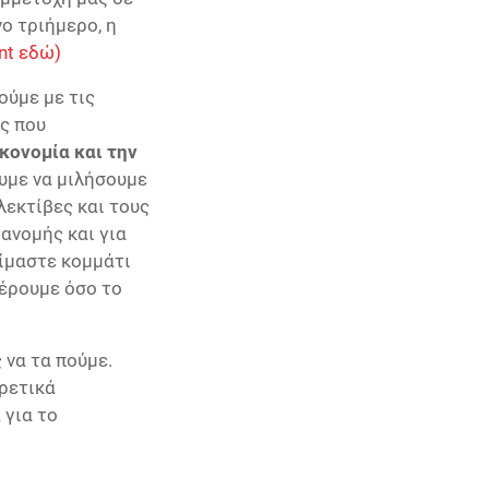
νο τριήμερο, η
nt εδώ)
ούμε με τις
ς που
κονομία και την
υμε να μιλήσουμε
λεκτίβες και τους
ανομής και για
είμαστε κομμάτι
φέρουμε όσο το
 να τα πούμε.
ιρετικά
 για το