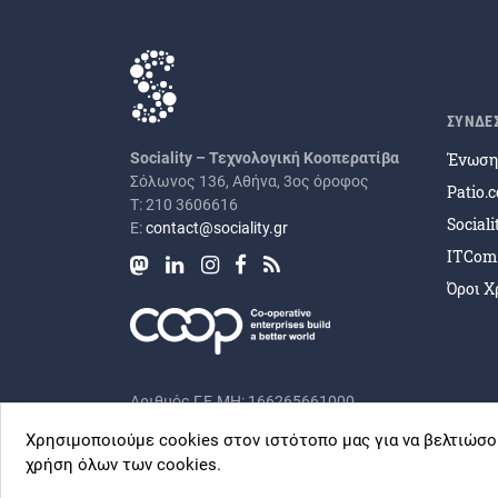
ΣΥΝΔΕ
Ένωση 
Sociality – Τεχνολογική Κοοπερατίβα
Σόλωνος 136, Αθήνα, 3ος όροφος
Patio.
Τ: 210 3606616
Social
Ε:
contact@sociality.gr
ITCom
Όροι Χ
Αριθμός Γ.Ε.ΜΗ: 166265661000
Χρησιμοποιούμε cookies στον ιστότοπο μας για να βελτιώσο
χρήση όλων των cookies.