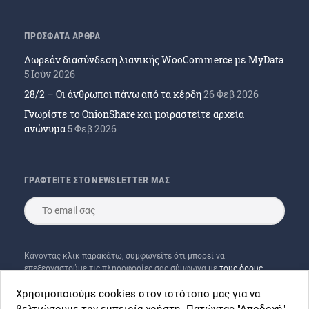
ΠΡΟΣΦΑΤΑ ΑΡΘΡΑ
Δωρεάν διασύνδεση λιανικής WooCommerce με MyData
5 Ιούν 2026
28/2 – Οι άνθρωποι πάνω από τα κέρδη
26 Φεβ 2026
Γνωρίστε το OnionShare και μοιραστείτε αρχεία
ανώνυμα
5 Φεβ 2026
ΓΡΑΦΤΕΙΤΕ ΣΤΟ NEWSLETTER ΜΑΣ
Κάνοντας κλικ παρακάτω, συμφωνείτε ότι μπορεί να
επεξεργαστούμε τις πληροφορίες σας σύμφωνα με
τους όρους
χρήσης
μας και του
Mailchimp
Χρησιμοποιούμε cookies στον ιστότοπο μας για να