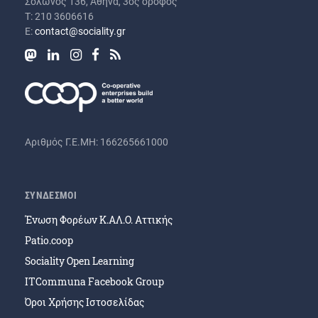
Σόλωνος 136, Αθήνα, 3ος όροφος
Τ: 210 3606616
Ε:
contact@sociality.gr
Αριθμός Γ.Ε.ΜΗ: 166265661000
ΣΥΝΔΕΣΜΟΙ
Ένωση Φορέων Κ.ΑΛ.Ο. Αττικής
Patio.coop
Sociality Open Learning
ITCommuna Facebook Group
Όροι Χρήσης Ιστοσελίδας