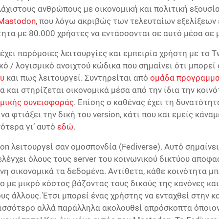
λάχιστους ανθρώπους με οικονομική και πολιτική εξουσία
Mastodon,
που λόγω ακριβώς των τελευταίων εξελίξεων 
ητα με 80.000 χρήστες να εντάσσονται σε αυτό μέσα σε 
έχει παρόμοιες λειτουργίες και εμπειρία χρήστη με το Twi
ό / λογισμικό ανοιχτού κώδικα που σημαίνει ότι μπορεί 
ου
και πως λειτουργεί. Συντηρείται από
ομάδα προγραμμ
α και στηρίζεται οικονομικά μέσα από την ίδια την κοιν
ομικής συνεισφοράς
. Επίσης ο καθένας έχει τη δυνατότητ
να φτιάξει την δική του version, κάτι που και εμείς κάναμ
ότερα γι’ αυτό
εδώ
.
n λειτουργεί σαν ομοσπονδία (Fediverse). Αυτό σημαίνει
ελέγχει όλους τους server του κοινωνικού δικτύου αποφα
νη οικονομικά τα δεδομένα. Αντίθετα, κάθε κοινότητα μπ
ο με μικρό κόστος βάζοντας τους δικούς της κανόνες και
υς άλλους. Έτσι μπορεί ένας χρήστης να ενταχθεί στην κ
ισσότερο αλλά παράλληλα ακολουθεί απρόσκοπτα όποιον