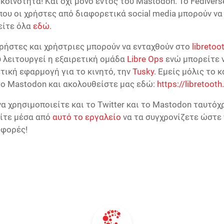
οινότητα! Και όχι μόνο εντός του Mastodon. Το Fediverse
που οι χρήστες από διαφορετικά social media μπορούν να
είτε όλα
εδώ.
ρήστες και χρήστριες μπορούν να ενταχθούν στο
libretoo
 λειτουργεί η εξαιρετική ομάδα
Libre Ops
ενώ μπορείτε 
τική εφαρμογή για το κινητό, την
Tusky
. Εμείς μόλις το 
στο Mastodon και ακολουθείστε μας εδώ:
https://libretooth
να χρησιμοποιείτε και το Twitter και το Mastodon ταυτόχ
ίτε μέσα από
αυτό το εργαλείο
να τα συγχρονίζετε ώστε 
 φορές!