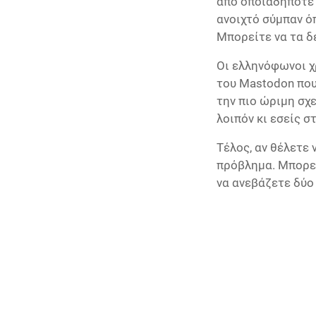
από οποιαδήποτε κ
ανοιχτό σύμπαν ό
Μπορείτε να τα δ
Οι ελληνόφωνοι χ
του Mastodon που
την πιο ώριμη σχε
λοιπόν κι εσείς 
Τέλος, αν θέλετε 
πρόβλημα. Μπορε
να ανεβάζετε δύο