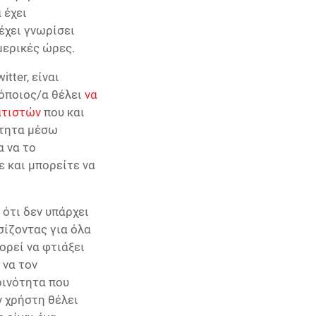
 έχει
έχει γνωρίσει
μερικές ώρες.
tter, είναι
όποιος/α θέλει
να
ατιστών
που και
ότητα μέσω
α να το
ε και μπορείτε να
 ότι δεν υπάρχει
σίζοντας για όλα
ορεί να φτιάξει
 να τον
οινότητα που
 χρήστη θέλει