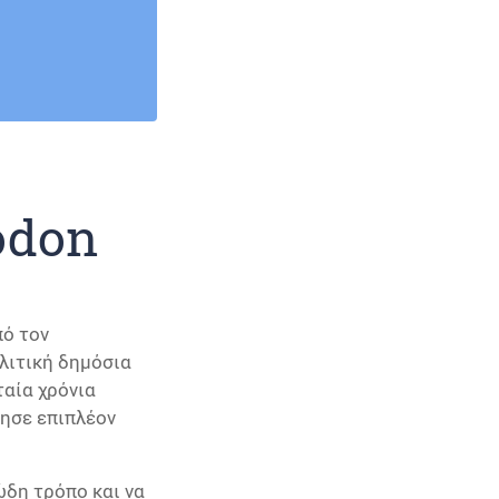
odon
ό τον
ολιτική δημόσια
ταία χρόνια
γησε επιπλέον
ώδη τρόπο και να