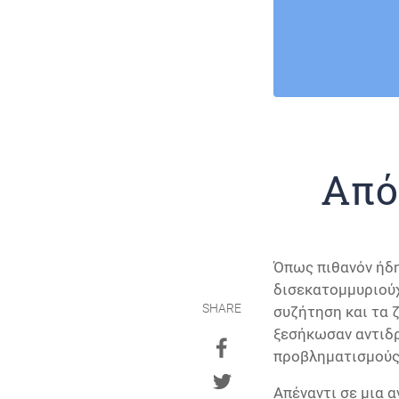
Από
Όπως πιθανόν ήδ
δισεκατομμυριούχ
SHARE
συζήτηση και τα 
ξεσήκωσαν αντιδρ
προβληματισμούς 
Απέναντι σε μια α