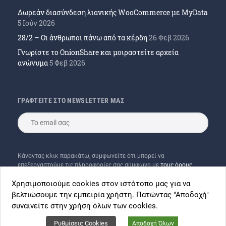
Δωρεάν διασύνδεση λιανικής WooCommerce με MyData
5 Ιούν 2026
28/2 – Οι άνθρωποι πάνω από τα κέρδη
26 Φεβ 2026
Γνωρίστε το OnionShare και μοιραστείτε αρχεία
ανώνυμα
5 Φεβ 2026
ΓΡΑΦΤΕΙΤΕ ΣΤΟ NEWSLETTER ΜΑΣ
Κάνοντας κλικ παρακάτω, συμφωνείτε ότι μπορεί να
επεξεργαστούμε τις πληροφορίες σας σύμφωνα με
τους όρους
χρήσης
μας και του
Mailchimp
Χρησιμοποιούμε cookies στον ιστότοπο μας για να
βελτιώσουμε την εμπειρία χρήστη. Πατώντας "Αποδοχή"
συναινείτε στην χρήση όλων των cookies.
Ρυθμίσεις Cookies
Αποδοχή Όλων