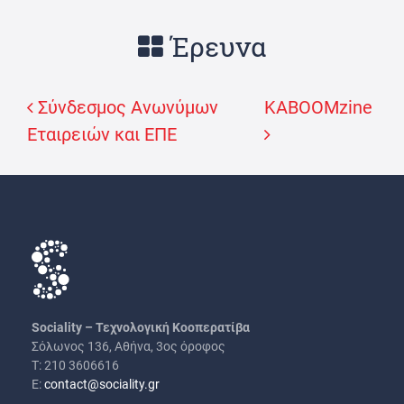
Έρευνα
Σύνδεσμος Ανωνύμων
KABOOMzine
Πλοήγηση άρθρων
Εταιρειών και ΕΠΕ
Sociality – Τεχνολογική Κοοπερατίβα
Σόλωνος 136, Αθήνα, 3ος όροφος
Τ: 210 3606616
Ε:
contact@sociality.gr