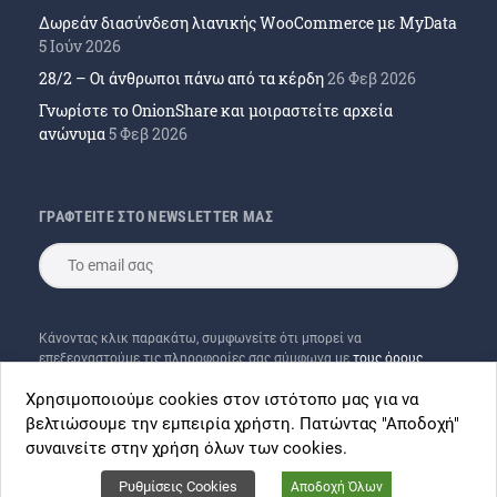
Δωρεάν διασύνδεση λιανικής WooCommerce με MyData
5 Ιούν 2026
28/2 – Οι άνθρωποι πάνω από τα κέρδη
26 Φεβ 2026
Γνωρίστε το OnionShare και μοιραστείτε αρχεία
ανώνυμα
5 Φεβ 2026
ΓΡΑΦΤΕΙΤΕ ΣΤΟ NEWSLETTER ΜΑΣ
Κάνοντας κλικ παρακάτω, συμφωνείτε ότι μπορεί να
επεξεργαστούμε τις πληροφορίες σας σύμφωνα με
τους όρους
χρήσης
μας και του
Mailchimp
Χρησιμοποιούμε cookies στον ιστότοπο μας για να
βελτιώσουμε την εμπειρία χρήστη. Πατώντας "Αποδοχή"
συναινείτε στην χρήση όλων των cookies.
Ρυθμίσεις Cookies
Αποδοχή Όλων