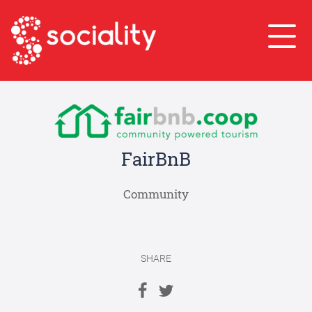
FairBnB
Community
SHARE