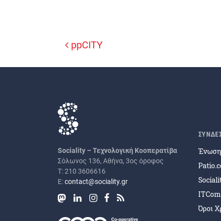
ppCITY
Πλοήγηση άρθρων
ΣΥΝΔΕ
Ένωση 
Sociality – Τεχνολογική Κοοπερατίβα
Σόλωνος 136, Αθήνα, 3ος όροφος
Patio.
Τ: 210 3606616
Social
Ε:
contact@sociality.gr
ITCom
Όροι Χ