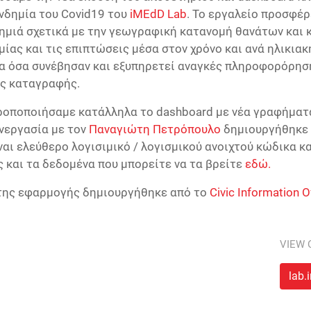
ανδημία του Covid19 του
iMEdD Lab
. Το εργαλείο προσφέ
ημιά σχετικά με την γεωγραφική κατανομή θανάτων και 
ίας και τις επιπτώσεις μέσα στον χρόνο και ανά ηλικιακή
για όσα συνέβησαν και εξυπηρετεί αναγκές πληροφορόρησ
ής καταγραφής.
ροποποιήσαμε κατάλληλα το dashboard με νέα γραφήματα
υνεργασία με τον
Παναγιώτη Πετρόπουλο
δημιουργήθηκε κ
αι ελεύθερο λογισιμικό / λογισμικού ανοιχτού κώδικα κα
 και τα δεδομένα που μπορείτε να τα βρείτε
εδώ.
της εφαρμογής δημιουργήθηκε από τo
Civic Information O
VIEW 
lab.