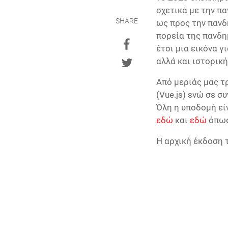
σχετικά με την π
SHARE
ως προς την πανδ
πορεία της πανδημ
έτσι μια εικόνα 
αλλά και ιστορικ
Από μεριάς μας τ
(Vue.js) ενώ σε σ
Όλη η υποδομή είν
εδώ
και
εδώ
όπως
Η αρχική έκδοση 