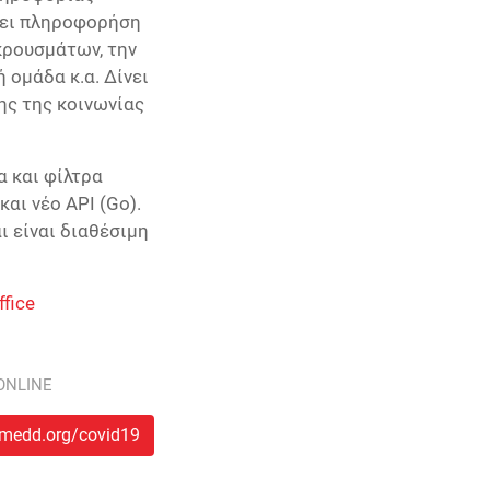
ρει πληροφορήση
κρουσμάτων, την
 ομάδα κ.α. Δίνει
ης της κοινωνίας
 και φίλτρα
αι νέο API (Go).
ι είναι διαθέσιμη
ffice
ONLINE
imedd.org/covid19