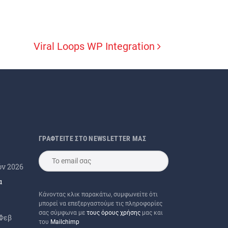
Viral Loops WP Integration
ΓΡΑΦΤΕΙΤΕ ΣΤΟ NEWSLETTER ΜΑΣ
ύν 2026
α
Κάνοντας κλικ παρακάτω, συμφωνείτε ότι
μπορεί να επεξεργαστούμε τις πληροφορίες
σας σύμφωνα με
τους όρους χρήσης
μας και
 Φεβ
του
Mailchimp