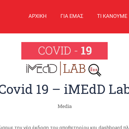
ΑΡΧΙΚΗ
ΓΙΑ ΕΜΑΣ
ΤΙ ΚΑΝΟΥΜΕ
Covid 19 – iMEdD La
Media
σαμε την νέα έκδοση του αποθετηρίου και dashboard π