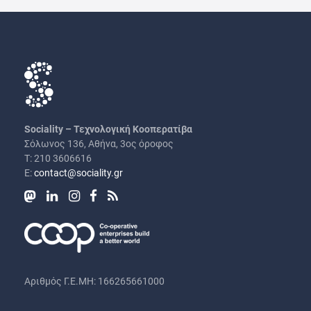
Πλοήγηση άρθρων
Sociality – Τεχνολογική Κοοπερατίβα
Σόλωνος 136, Αθήνα, 3ος όροφος
Τ: 210 3606616
Ε:
contact@sociality.gr
Αριθμός Γ.Ε.ΜΗ: 166265661000