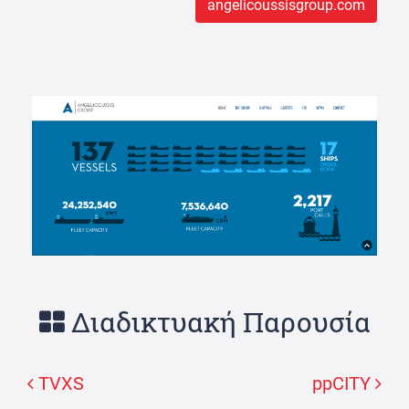
angelicoussisgroup.com
Διαδικτυακή Παρουσία
TVXS
ppCITY